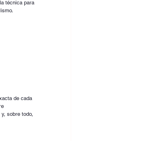
la técnica para 
lismo.
xacta de cada 
re 
 y, sobre todo, 