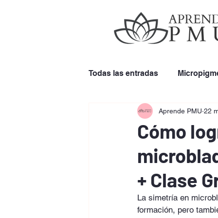
Todas las entradas
Micropigm
Aprende PMU
22 
Remoción de Cejas
Uso 
Cómo logr
microblad
+ Clase G
La simetría en microbl
formación, pero tambi