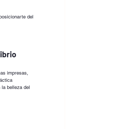
posicionarte del 
ibrio 
ias impresas, 
áctica 
 la belleza del 