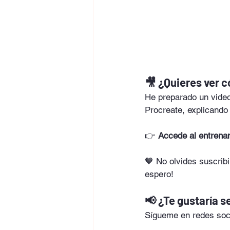
🎥 ¿Quieres ver 
He preparado un video
Procreate, explicando
👉 
Accede al entrenam
🧡 No olvides suscribi
espero!
📢 ¿Te gustaría 
Sígueme en redes soci