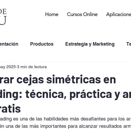
Home
Cursos Online
Aplicacion
entación
Productos
Estrategia y Marketing
T
may 2025
3 min de lectura
de Tintas de Tatuaje en PMU
Desarrollo Profesional
ar cejas simétricas en
ing: técnica, práctica y a
ratis
ading es una de las habilidades más desafiantes para los ar
én una de las más importantes para alcanzar resultados ar