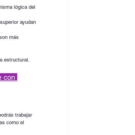
misma lógica del 
 superior ayudan 
 son más 
a estructural.
e con 
podrás trabajar 
les como el 