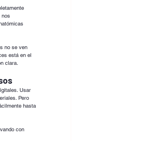
pletamente 
, nos 
anatómicas 
s no se ven 
es está en el 
ón clara.
asos
gitales. Usar 
eriales. Pero 
fácilmente hasta 
rvando con 