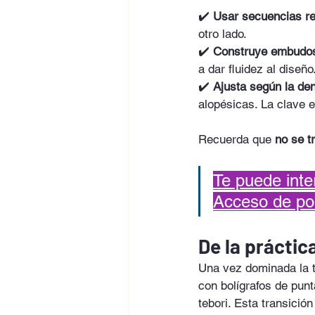
✔️ 
Usar secuencias re
otro lado.
✔️ 
Construye embudo
a dar fluidez al diseño
✔️ 
Ajusta según la den
alopésicas. La clave e
Recuerda que 
no se t
Te puede inte
Acceso de por
De la práctica
Una vez dominada la té
con bolígrafos de pun
tebori. Esta transició