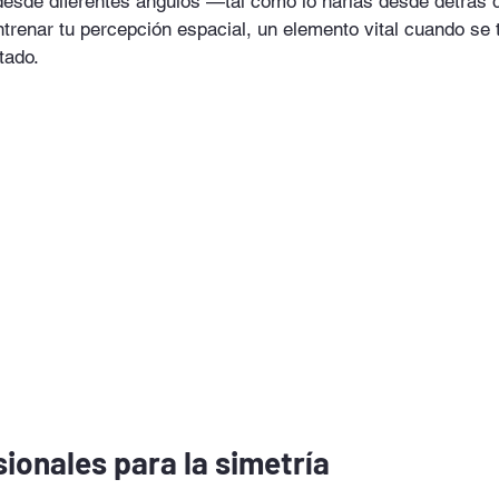
desde diferentes ángulos —tal como lo harías desde detrás d
renar tu percepción espacial, un elemento vital cuando se t
tado.
ionales para la simetría