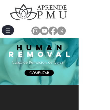
human
removal
Curso de Remoción de Cejas
COMENZAR