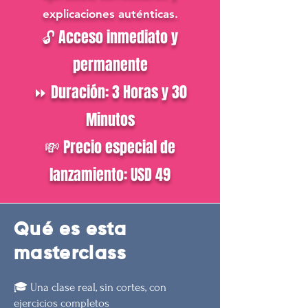
explicaciones auténticas.
🔓 Acceso inmediato y
permanente
⏩ Duración: 3 Horas y 30
Minutos
💸 Precio especial de
lanzamiento: USD 49
Qué es esta
masterclass
🎓 Una clase real, sin cortes, con
ejercicios completos