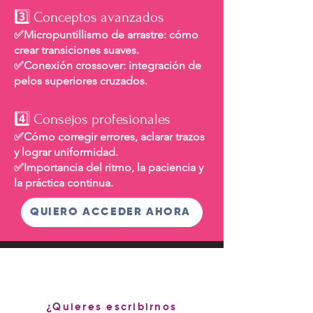
3️⃣ Conceptos avanzados
✅Micropuntillismo de arrastre: cómo
crear transiciones suaves.
✅Conexión crossover: integración de
pelos superiores cruzados.
4️⃣ Consejos profesionales
✅Cómo corregir errores, aclarar trazos
y lograr uniformidad.
✅Importancia del ritmo, la paciencia y
la práctica continua.
QUIERO ACCEDER AHORA
¿Quieres escribirnos