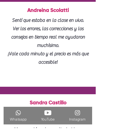
Andreina Scolatti
Sentí que estaba en la clase en vivo.
Ver los errores, las correcciones y los
consejos en tiempo real me ayudaron
muchísimo.
¡Vale cada minuto y el precio es más que
accesible!
Sandra Castillo
En una sola clase aprendí lo que no
Whatsapp
YouTube
Instagram
había entendido en semanas de práctica.
Me encantó poder repetir el video y