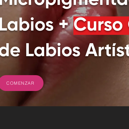
Micropigmenta
Labios +
Curso
de Labios Artís
COMENZAR