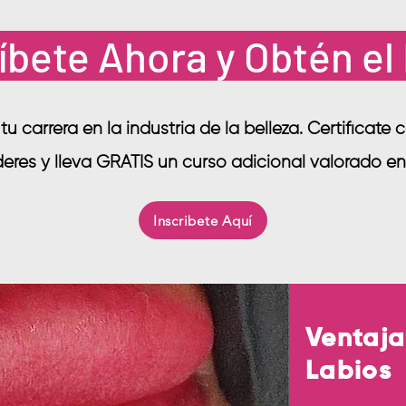
íbete Ahora y Obtén e
u carrera en la industria de la belleza. Certifícate
íderes y lleva GRATIS un curso adicional valorado e
Inscribete Aquí
Ventaja
Labios