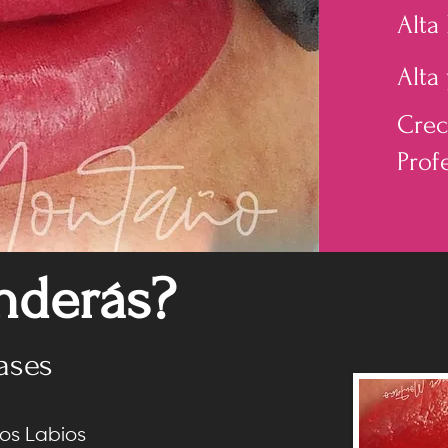
Alta
Alta
Crec
Prof
nderás?
nderás?
ses
ases
los Labios
los Labios