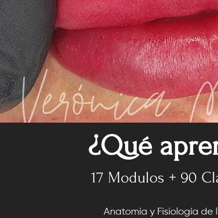
¿Qué apre
¿Qué apre
13 Modulos - 61 Cla
17 Modulos + 90 Cl
Anatomía y Fisiología de 
Anatomía y Fisiología de 