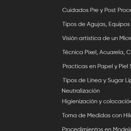
Cuidados Pre y Post Proc
Cuidados Pre y Post Proc
Tipos de Agujas, Equipos
Tipos de Agujas, Equipos
Visión artistica de un Mi
Visión artistica de un Mi
Técnica Pixel, Acuarela, Co
Técnica Pixel, Acuarela, Co
Practicas en Papel y Piel 
Practicas en Papel y Piel 
Tipos de Línea y Sugar Li
Tipos de Línea y Sugar Li
Neutralización
Higienización y colocaci
Higienización y colocaci
Toma de Medidas con Hil
Toma de Medidas con Hil
Procedimientos en Model
Procedimientos en Model