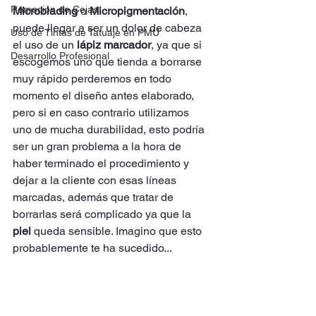
Remoción de Cejas
Microblading
 o 
Micropigmentación
, 
puede llegar a ser un dolor de cabeza 
Uso de Tintas de Tatuaje en PMU
el uso de un 
lápiz marcador
, ya que si 
Desarrollo Profesional
escogemos uno que tienda a borrarse 
muy rápido perderemos en todo 
momento el diseño antes elaborado, 
pero si en caso contrario utilizamos 
uno de mucha durabilidad, esto podría 
ser un gran problema a la hora de 
haber terminado el procedimiento y 
dejar a la cliente con esas líneas 
marcadas, además que tratar de 
borrarlas será complicado ya que la
piel 
queda sensible. Imagino que esto 
probablemente te ha sucedido...