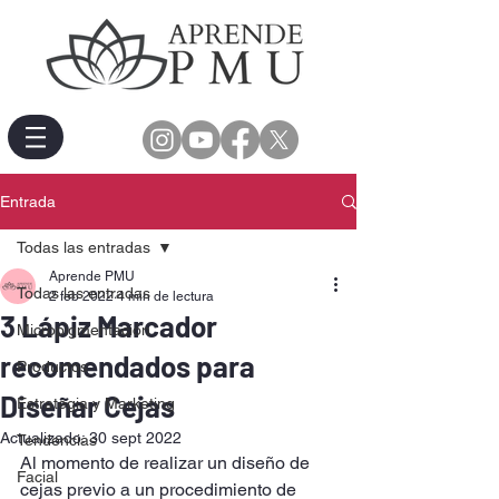
Entrada
Todas las entradas
Aprende PMU
Todas las entradas
2 feb 2022
4 min de lectura
3 Lápiz Marcador
Micropigmentación
recomendados para
Productos
Diseñar Cejas
Estrategia y Marketing
Actualizado:
30 sept 2022
Tendencias
Al momento de realizar un diseño de 
Facial
cejas previo a un procedimiento de 