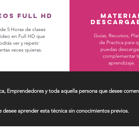
eos full hd
materia
descarga
de 5 Horas de clases
Guías, Recursos, Plan
ideo en Full HD que
de Practica para 
odrás ver y repetir
puedas descargar
ntas veces quieras.
complementar t
aprendizaje.
ética, Emprendedores y toda aquella persona que desee comen
e desee aprender esta técnica sin conocimientos previos.