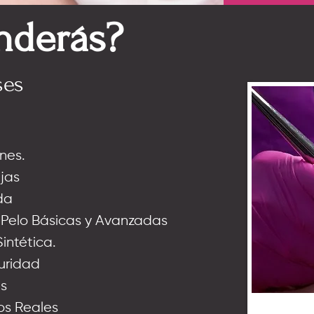
nderás?
ses
nes.
jas
ada
 Pelo Básicas y Avanzadas
Sintética.
guridad
es
os Reales