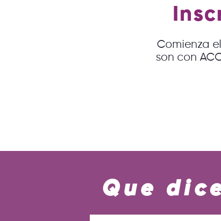
Insc
Comienza el
son con ACCE
Que dice