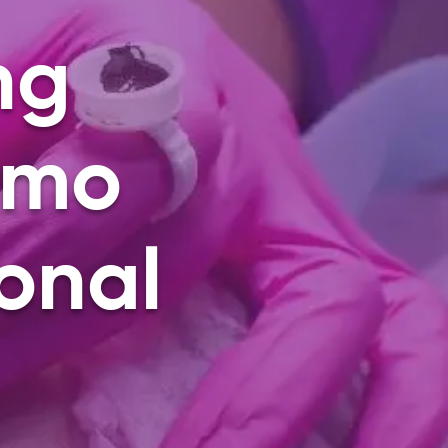
ng
omo
onal