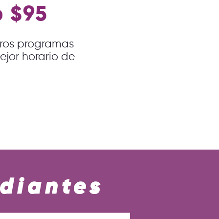
o $95
tros programas
ejor horario de
udiantes