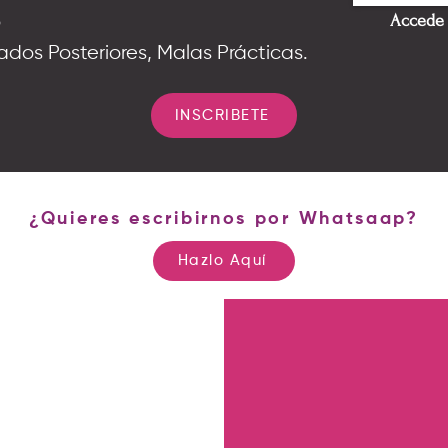
Accede 
o
ados Posteriores, Malas Prácticas.
INSCRIBETE
¿Quieres escribirnos por Whatsaap?
Hazlo Aquí