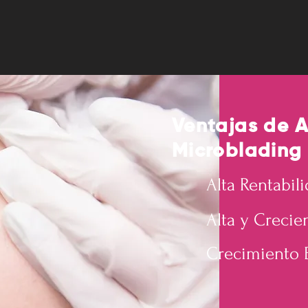
Ventajas de 
Microblading
Alta Rentabil
Alta y Creci
Crecimiento E