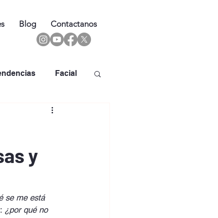
es
Blog
Contactanos
endencias
Facial
sas y
é se me está 
: 
¿por qué no 