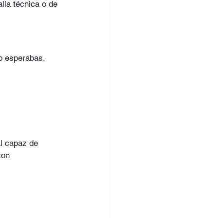
lla técnica o de 
o esperabas, 
al capaz de 
con 