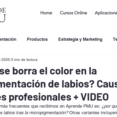
Home
Cursos Online
Aplicacion
entación
Productos
Estrategia y Marketing
T
t 2025
3 min de lectura
de Tintas de Tatuaje en PMU
Desarrollo Profesional
se borra el color en la
mentación de labios? Cau
s profesionales + VIDEO
 más frecuentes que recibimos en Aprende PMU es: 
¿por qu
os labios tras la micropigmentación?
 Otras variantes incluyen