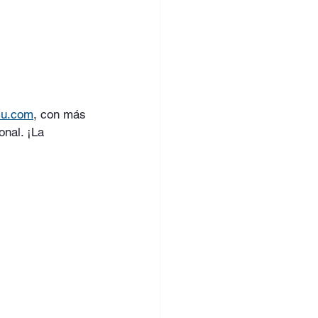
mu.com
, con más 
onal. ¡La 