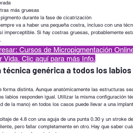
erada
tras más gruesas
pigmento durante la fase de cicatrización
iempre va a haber una pequeña costra, incluso con una técni
si imperceptible. Si hay costras gruesas, probablemente est
.
resar: Cursos de Micropigmentación Onlin
 Vida. Clic aquí para más Info.
a técnica genérica a todos los labios 
e forma distinta. Aunque anatómicamente las estructuras sea
os labios responden igual. Utilizar la misma configuración téc
ad de la mano) en todos los casos puede llevar a una implant
oltaje de 4.8 con una aguja de una punta 0.30 y un stroke d
liente, pero fallar completamente en otro. Hay que saber cu