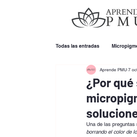
Todas las entradas
Micropigm
Aprende PMU
7 oc
Remoción de Cejas
Uso 
¿Por qué 
micropig
solucione
Una de las preguntas
borrando el color de l