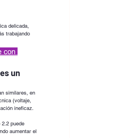
ca delicada, 
ás trabajando 
e con 
es un 
n similares, en 
nica (voltaje, 
ación ineficaz.
e 2.2 puede 
ándo aumentar el 