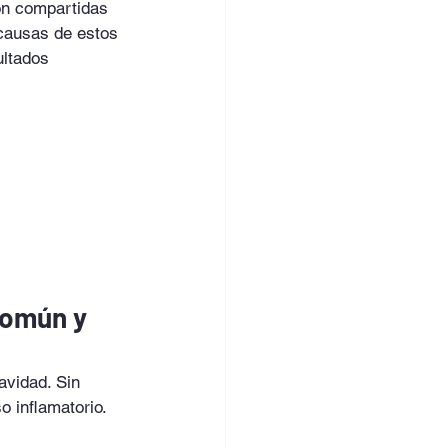
on compartidas 
 causas de estos 
ultados 
común y 
avidad. Sin 
 inflamatorio. 