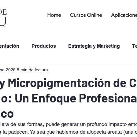
Home
Cursos Online
Aplicacion
entación
Productos
Estrategia y Marketing
T
ene 2025
5 min de lectura
de Tintas de Tatuaje en PMU
Desarrollo Profesional
 y Micropigmentación de C
lo: Un Enfoque Profesiona
ico
uiera de sus formas, puede generar un profundo impacto emo
s la padecen. Ya sea que hablemos de alopecia areata (una c