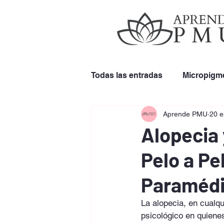
Todas las entradas
Micropigm
Aprende PMU
20 
Remoción de Cejas
Uso 
Alopecia
Pelo a Pe
Paraméd
La alopecia, en cualq
psicológico en quiene