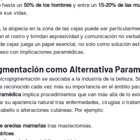
o hasta un 
50% de los hombres
 y entre un 
15-20% de las mu
de sus vidas.
 la alopecia en la zona de las cejas puede ser particularmen
n el rostro y brindan expresividad y comunicación no verbal
e cejas juega un papel esencial, no solo como solución esté
eso con implicaciones paramédicas.
igmentación como Alternativa Para
icropigmentación se asociaba a la industria de la belleza. S
ha reconocido cada vez más su importancia en el ámbito par
aramédica
 implica procedimientos que van más allá de lo est
r su apariencia natural tras enfermedades, cirugías o trata
abello o alteraciones cutáneas. Por ejemplo:
e areolas mamarias
 tras mastectomías.
trices
.