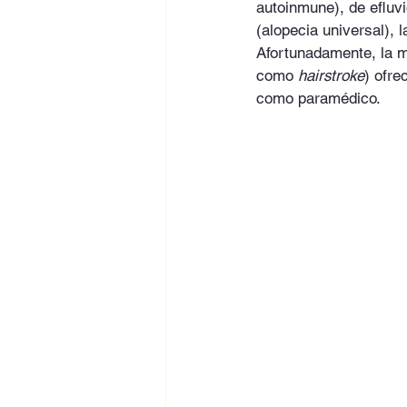
autoinmune), de efluvi
(alopecia universal), 
Afortunadamente, la m
como 
hairstroke
) ofre
como paramédico.