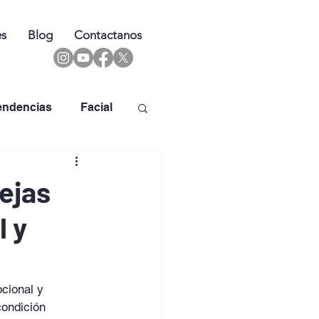
es
Blog
Contactanos
endencias
Facial
ejas
l y
cional y 
ondición 