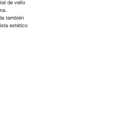
al de vello 
ma. 
da también 
ista estético 