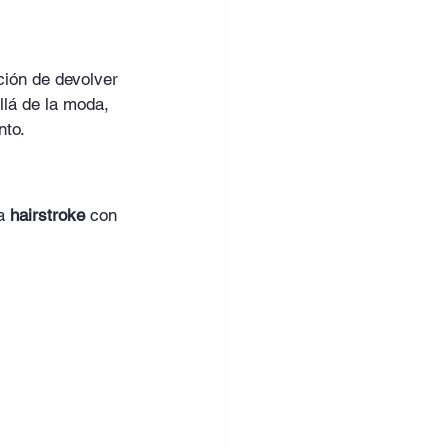
ción de devolver 
llá de la moda, 
nto.
a 
hairstroke
 con 