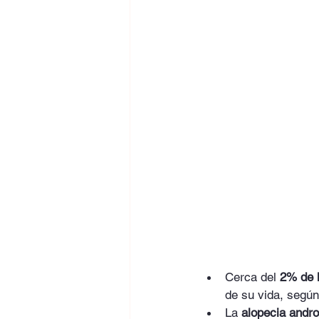
Cerca del 
2% de l
de su vida, según
La 
alopecia andr