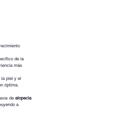
crecimiento 
cífico de la 
riencia más 
la piel y el 
ón óptima.
asos de 
alopecia 
ibuyendo a 