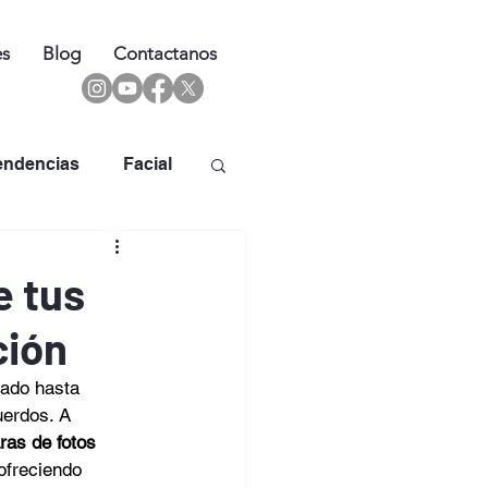
es
Blog
Contactanos
endencias
Facial
e tus
ción
ado hasta 
uerdos. A 
as de fotos
ofreciendo 