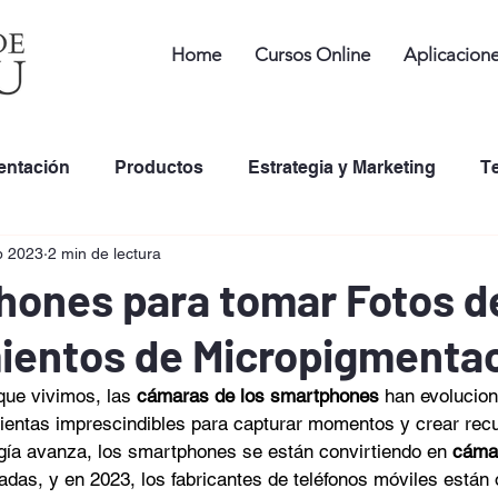
Home
Cursos Online
Aplicacion
entación
Productos
Estrategia y Marketing
T
b 2023
2 min de lectura
de Tintas de Tatuaje en PMU
Desarrollo Profesional
hones para tomar Fotos d
ientos de Micropigmenta
 que vivimos, las 
cámaras de los smartphones 
han evolucion
ientas imprescindibles para capturar momentos y crear rec
gía avanza, los smartphones se están convirtiendo en 
cámar
das, y en 2023, los fabricantes de teléfonos móviles están 