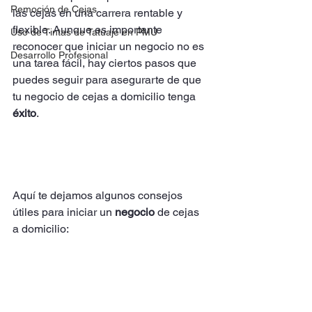
Remoción de Cejas
las cejas en una carrera rentable y 
flexible. Aunque es importante 
Uso de Tintas de Tatuaje en PMU
reconocer que iniciar un negocio no es 
Desarrollo Profesional
una tarea fácil, hay ciertos pasos que 
puedes seguir para asegurarte de que 
tu negocio de cejas a domicilio tenga
éxito
.
Aquí te dejamos algunos consejos 
útiles para iniciar un 
negocio
 de cejas 
a domicilio: