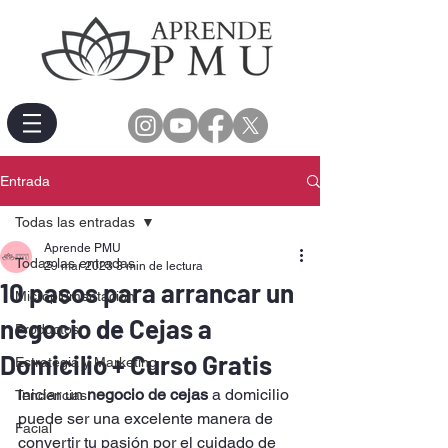
Entrada
Todas las entradas
Aprende PMU
Todas las entradas
29 mar 2023
3 min de lectura
10 pasos para arrancar un
Micropigmentación
negocio de Cejas a
Productos
Domicilio + Curso Gratis
Estrategia y Marketing
Iniciar un 
negocio de cejas
 a domicilio 
Tendencias
puede ser una excelente manera de 
Facial
convertir tu pasión por el cuidado de 