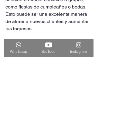
como fiestas de cumpleaños o bodas. 
Esto puede ser una excelente manera 
de atraer a nuevos clientes y aumentar 
tus ingresos.
Whatsapp
YouTube
Instagram
10. Brinda servicios 
adicionales: 
Considera ofrecer servicios 
adicionales, como depilación facial o 
aplicación de extensiones de pestañas 
pelo a pelo, para ampliar tu oferta de 