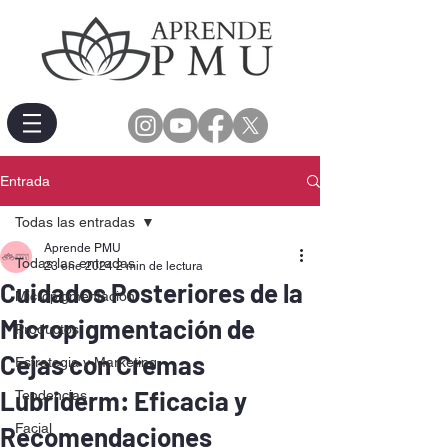
Entrada
Todas las entradas
Aprende PMU
Todas las entradas
23 ene 2024
2 min de lectura
Cuidados Posteriores de la
Micropigmentación
Micropigmentación de
Productos
Cejas con Cremas
Estrategia y Marketing
Lubriderm: Eficacia y
Tendencias
Facial
Recomendaciones