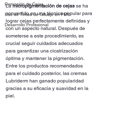
Remoción de Cejas
La 
micropigmentación de cejas
 se ha 
convertido en una técnica popular para 
Uso de Tintas de Tatuaje en PMU
lograr cejas perfectamente definidas y 
Desarrollo Profesional
con un aspecto natural. Después de 
someterse a este procedimiento, es 
crucial seguir cuidados adecuados 
para garantizar una cicatrización 
óptima y mantener la pigmentación. 
Entre los productos recomendados 
para el cuidado posterior, las cremas 
Lubriderm han ganado popularidad 
gracias a su eficacia y suavidad en la 
piel.