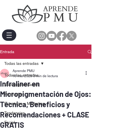
Entrada
Todas las entradas
Aprende PMU
Todas las entradas
18 mar 2025
3 min de lectura
Infraliner en
Micropigmentación
Micropigmentación de Ojos:
Productos
Técnica, Beneficios y
Estrategia y Marketing
Recomendaciones + CLASE
Tendencias
Facial
GRATIS