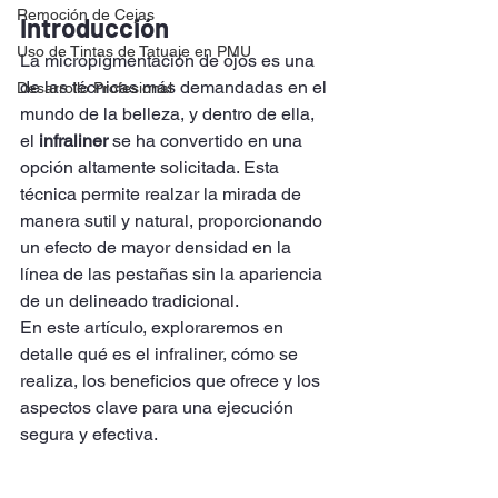
Remoción de Cejas
Introducción
Uso de Tintas de Tatuaje en PMU
La micropigmentación de ojos es una 
de las técnicas más demandadas en el 
Desarrollo Profesional
mundo de la belleza, y dentro de ella, 
el 
infraliner
 se ha convertido en una 
opción altamente solicitada. Esta 
técnica permite realzar la mirada de 
manera sutil y natural, proporcionando 
un efecto de mayor densidad en la 
línea de las pestañas sin la apariencia 
de un delineado tradicional.
En este artículo, exploraremos en 
detalle qué es el infraliner, cómo se 
realiza, los beneficios que ofrece y los 
aspectos clave para una ejecución 
segura y efectiva.