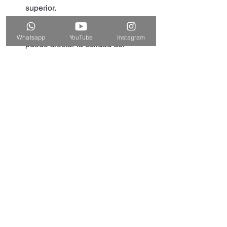
superior.
Uso inadecuado del voltaje
, que 
Whatsapp
YouTube
Instagram
puede afectar la calidad del 
trabajo y la retención del pigmento.
Falta de control en la saturación 
del pigmento
, lo que puede 
generar resultados desiguales.
No limpiar correctamente el 
pigmento durante el 
procedimiento
, causando manchas 
o irritaciones.