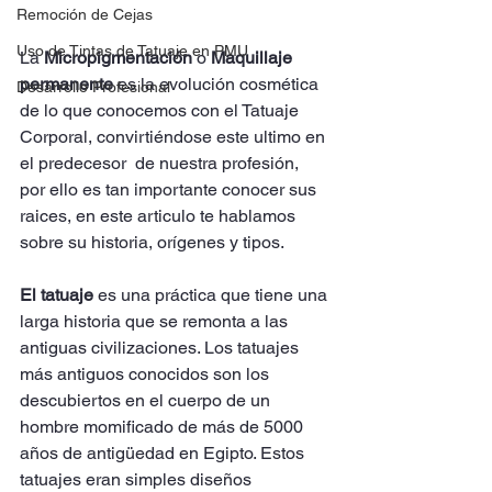
Remoción de Cejas
Uso de Tintas de Tatuaje en PMU
La 
Micropigmentación
 o 
Maquillaje 
permanente 
es la evolución cosmética 
Desarrollo Profesional
de lo que conocemos con el Tatuaje 
Corporal, convirtiéndose este ultimo en 
el predecesor  de nuestra profesión, 
por ello es tan importante conocer sus 
raices, en este articulo te hablamos 
sobre su historia, orígenes y tipos. 
El tatuaje 
es una práctica que tiene una 
larga historia que se remonta a las 
antiguas civilizaciones. Los tatuajes 
más antiguos conocidos son los 
descubiertos en el cuerpo de un 
hombre momificado de más de 5000 
años de antigüedad en Egipto. Estos 
tatuajes eran simples diseños 