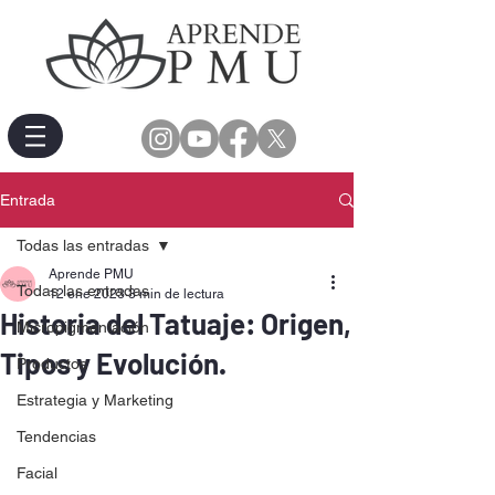
Entrada
Todas las entradas
Aprende PMU
Todas las entradas
12 ene 2023
3 min de lectura
Historia del Tatuaje: Origen,
Micropigmentación
Tipos y Evolución.
Productos
Estrategia y Marketing
Tendencias
Facial