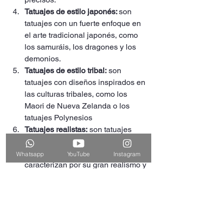
Tatuajes de estilo japonés: 
son 
tatuajes con un fuerte enfoque en 
el arte tradicional japonés, como 
los samuráis, los dragones y los 
demonios.
Tatuajes de estilo tribal:
 son 
tatuajes con diseños inspirados en 
las culturas tribales, como los 
Maori de Nueva Zelanda o los 
tatuajes Polynesios
Tatuajes realistas:
 son tatuajes 
que buscan recrear una imagen lo 
más fiel posible a la realidad, y se 
Whatsapp
YouTube
Instagram
caracterizan por su gran realismo y 
detalle.
Tatuajes de estilo abstracto:
 son 
tatuajes con diseños abstractos, 
como formas geométricas o 