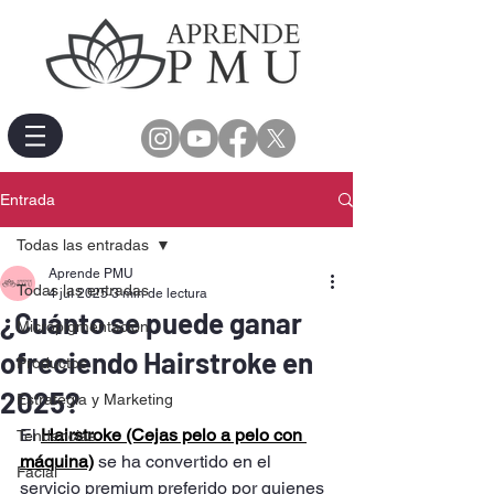
Entrada
Todas las entradas
Aprende PMU
Todas las entradas
4 jul 2025
3 min de lectura
¿Cuánto se puede ganar
Micropigmentación
ofreciendo Hairstroke en
Productos
2025?
Estrategia y Marketing
El 
Hairstroke (Cejas pelo a pelo con 
Tendencias
máquina)
 se ha convertido en el 
Facial
servicio premium preferido por quienes 