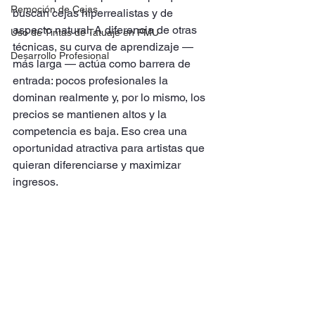
Remoción de Cejas
buscan cejas hiperrealistas y de 
aspecto natural. A diferencia de otras 
Uso de Tintas de Tatuaje en PMU
técnicas, su curva de aprendizaje — 
Desarrollo Profesional
más larga — actúa como barrera de 
entrada: pocos profesionales la 
dominan realmente y, por lo mismo, los 
precios se mantienen altos y la 
competencia es baja. Eso crea una 
oportunidad atractiva para artistas que 
quieran diferenciarse y maximizar 
ingresos.