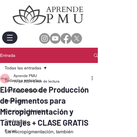
Entrada
Todas las entradas
Aprende PMU
Todas las entradas
19 jul 2024
3 min de lectura
El Proceso de Producción
Micropigmentación
de Pigmentos para
Productos
Micropigmentación y
Estrategia y Marketing
Tatuajes + CLASE GRATIS
Tendencias
Facial
La micropigmentación, también 