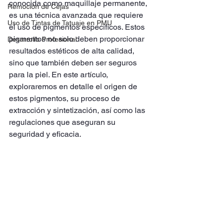
conocida como maquillaje permanente, 
Remoción de Cejas
es una técnica avanzada que requiere 
Uso de Tintas de Tatuaje en PMU
el uso de pigmentos específicos. Estos 
pigmentos no solo deben proporcionar 
Desarrollo Profesional
resultados estéticos de alta calidad, 
sino que también deben ser seguros 
para la piel. En este artículo, 
exploraremos en detalle el origen de 
estos pigmentos, su proceso de 
extracción y sintetización, así como las 
regulaciones que aseguran su 
seguridad y eficacia.